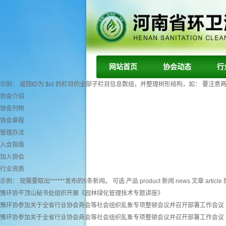
网站首页
协会动态
行
示例： 返回ID为 $id 的栏目的全部子栏目信息数组，并整理树形结构，如： 要注意两个字段： tr
协会介绍
协会刊物
协会章程
管理办法
入会指南
加入协会
行业资质
示例： 现需要取出******发布的5条新闻。 可选 产品 product 新闻 news 文章 article 图
豫环协平顶山秘书处组织开展《园林绿化管理技术专题讲座》
豫环协参加关于全省行业协会商会等社会组织乱象专项整顿会议并召开部署工作会议
豫环协参加关于全省行业协会商会等社会组织乱象专项整顿会议并召开部署工作会议