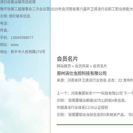
清扫收集运输项目经理
豫环协第三届理事会三次会议暨2025年会河南省第六届环卫清洁行业职工职业技能
示例: 侧栏联系信息.
电话：
传真：
手机：13849398077
网址：
www.
地址：新乡市人民西路279号
会员名片
网站首页
»
会员风采
»
会员名片
郑州洁仕虫控科技有限公司
来源：
河南省环卫清洁行业协会
点击：22
发布时
上一个：
河南春夏秋冬******科技有限公司
下一
示例： 现需要输出橱窗(ID为1)的前4条信息。
中国清洁行业体系CCIS认证授权
示例： 现需要取出当前信息的5条相关产品。 可选 产品 pro