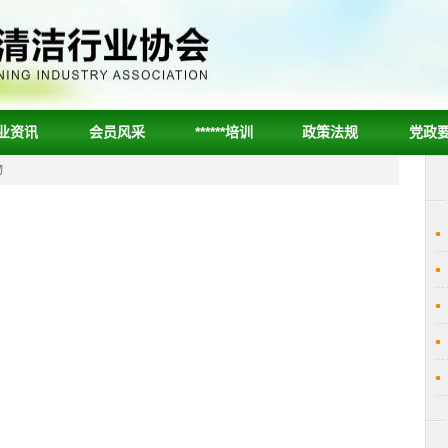
业资讯
会员风采
******培训
政策法规
党政
物