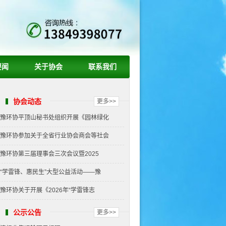
要闻
关于协会
联系我们
协会动态
更多>>
豫环协平顶山秘书处组织开展《园林绿化
豫环协参加关于全省行业协会商会等社会
豫环协第三届理事会三次会议暨2025
“学雷锋、惠民生”大型公益活动——豫
豫环协关于开展《2026年“学雷锋志
公示公告
更多>>