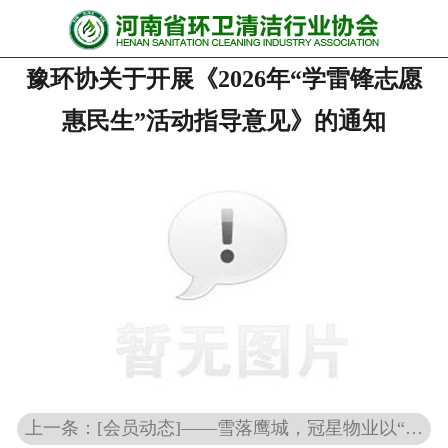
网站首页
豫环协关于开展《2026年“学雷锋志愿
协会动态
惠民生”活动指导意见》的通知
行业资讯
会员风采
******培训
政策法规
党政要闻
关于协会
上一条：[会员动态]——雪落鹰城，冠星物业以“星”守护暖全城
联系我们