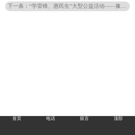
下一条：“学雷锋、惠民生”大型公益活动——豫环协会员单位在行动
首页
电话
留言
顶部