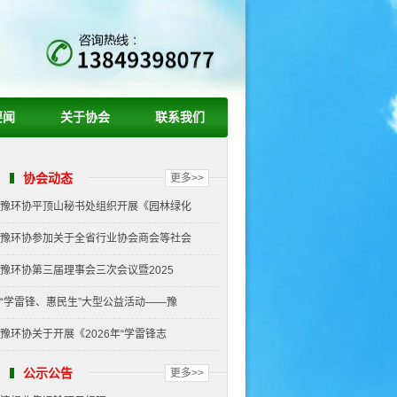
要闻
关于协会
联系我们
协会动态
更多>>
豫环协平顶山秘书处组织开展《园林绿化
豫环协参加关于全省行业协会商会等社会
豫环协第三届理事会三次会议暨2025
“学雷锋、惠民生”大型公益活动——豫
豫环协关于开展《2026年“学雷锋志
公示公告
更多>>