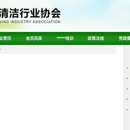
业资讯
会员风采
******培训
政策法规
党政
心