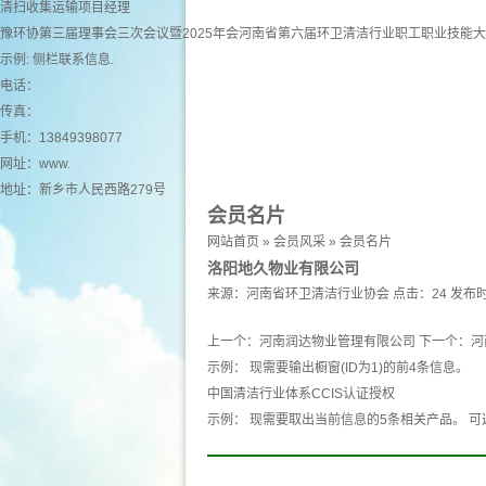
清扫收集运输项目经理
豫环协第三届理事会三次会议暨2025年会河南省第六届环卫清洁行业职工职业技能
示例: 侧栏联系信息.
电话：
传真：
手机：13849398077
网址：
www.
地址：新乡市人民西路279号
会员名片
网站首页
»
会员风采
»
会员名片
洛阳地久物业有限公司
来源：
河南省环卫清洁行业协会
点击：24
发布时
上一个：
河南润达物业管理有限公司
下一个：
河
示例： 现需要输出橱窗(ID为1)的前4条信息。
中国清洁行业体系CCIS认证授权
示例： 现需要取出当前信息的5条相关产品。 可选 产品 pro