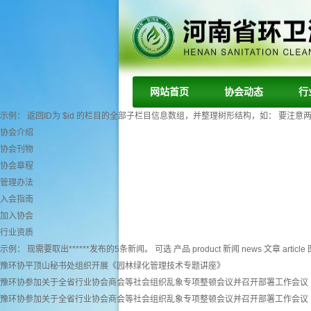
网站首页
协会动态
行
示例： 返回ID为 $id 的栏目的全部子栏目信息数组，并整理树形结构，如： 要注意两个字段： tr
协会介绍
协会刊物
协会章程
管理办法
入会指南
加入协会
行业资质
示例： 现需要取出******发布的5条新闻。 可选 产品 product 新闻 news 文章 article 图
豫环协平顶山秘书处组织开展《园林绿化管理技术专题讲座》
豫环协参加关于全省行业协会商会等社会组织乱象专项整顿会议并召开部署工作会议
豫环协参加关于全省行业协会商会等社会组织乱象专项整顿会议并召开部署工作会议