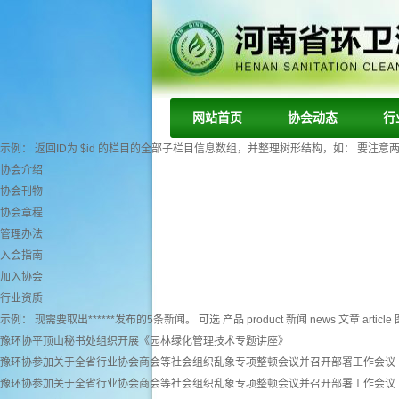
网站首页
协会动态
行
示例： 返回ID为 $id 的栏目的全部子栏目信息数组，并整理树形结构，如： 要注意两个字段： tr
协会介绍
协会刊物
协会章程
管理办法
入会指南
加入协会
行业资质
示例： 现需要取出******发布的5条新闻。 可选 产品 product 新闻 news 文章 article 图
豫环协平顶山秘书处组织开展《园林绿化管理技术专题讲座》
豫环协参加关于全省行业协会商会等社会组织乱象专项整顿会议并召开部署工作会议
豫环协参加关于全省行业协会商会等社会组织乱象专项整顿会议并召开部署工作会议