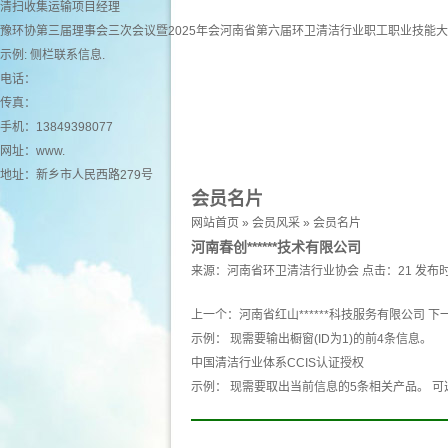
清扫收集运输项目经理
豫环协第三届理事会三次会议暨2025年会河南省第六届环卫清洁行业职工职业技能
示例: 侧栏联系信息.
电话：
传真：
手机：13849398077
网址：
www.
地址：新乡市人民西路279号
会员名片
网站首页
»
会员风采
»
会员名片
河南春创******技术有限公司
来源：
河南省环卫清洁行业协会
点击：21
发布时
上一个：
河南省红山******科技服务有限公司
下
示例： 现需要输出橱窗(ID为1)的前4条信息。
中国清洁行业体系CCIS认证授权
示例： 现需要取出当前信息的5条相关产品。 可选 产品 pro