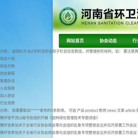
网站首页
协会动态
行
示例： 返回ID为 $id 的栏目的全部子栏目信息数组，并整理树形结构，如： 要注意两个字段： tr
协会介绍
协会刊物
协会章程
管理办法
入会指南
加入协会
行业资质
示例： 现需要取出******发布的5条新闻。 可选 产品 product 新闻 news 文章 article 图
豫环协平顶山秘书处组织开展《园林绿化管理技术专题讲座》
豫环协参加关于全省行业协会商会等社会组织乱象专项整顿会议并召开部署工作会议
豫环协参加关于全省行业协会商会等社会组织乱象专项整顿会议并召开部署工作会议