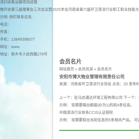
清扫收集运输项目经理
豫环协第三届理事会三次会议暨2025年会河南省第六届环卫清洁行业职工职业技能
示例: 侧栏联系信息.
电话：
传真：
手机：13849398077
网址：
www.
地址：新乡市人民西路279号
会员名片
网站首页
»
会员风采
»
会员名片
安阳市博大物业管理有限责任公司
来源：
河南省环卫清洁行业协会
点击：20
发布时
上一个：
驻马店通达环境工程有限公司
下一个：
示例： 现需要输出橱窗(ID为1)的前4条信息。
中国清洁行业体系CCIS认证授权
示例： 现需要取出当前信息的5条相关产品。 可选 产品 pro