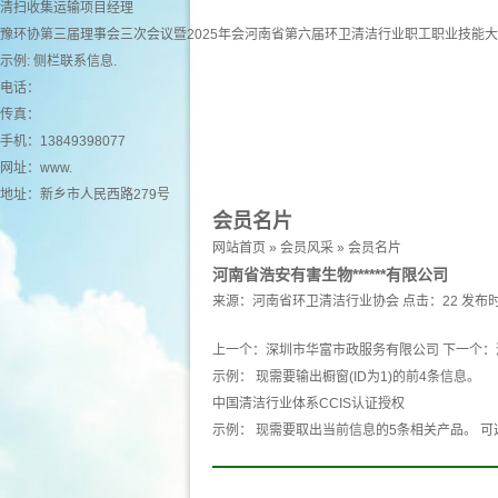
清扫收集运输项目经理
豫环协第三届理事会三次会议暨2025年会河南省第六届环卫清洁行业职工职业技能
示例: 侧栏联系信息.
电话：
传真：
手机：13849398077
网址：
www.
地址：新乡市人民西路279号
会员名片
网站首页
»
会员风采
»
会员名片
河南省浩安有害生物******有限公司
来源：
河南省环卫清洁行业协会
点击：22
发布时
上一个：
深圳市华富市政服务有限公司
下一个：
示例： 现需要输出橱窗(ID为1)的前4条信息。
中国清洁行业体系CCIS认证授权
示例： 现需要取出当前信息的5条相关产品。 可选 产品 pro