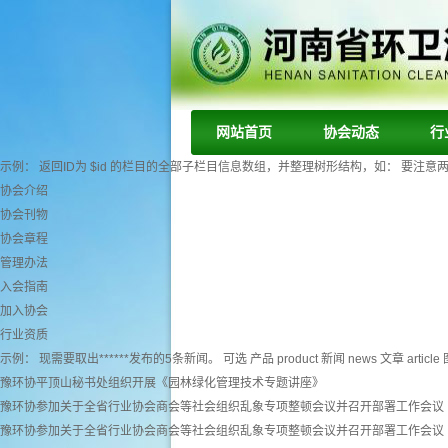
网站首页
协会动态
行
示例： 返回ID为 $id 的栏目的全部子栏目信息数组，并整理树形结构，如： 要注意两个字段： tr
协会介绍
协会刊物
协会章程
管理办法
入会指南
加入协会
行业资质
示例： 现需要取出******发布的5条新闻。 可选 产品 product 新闻 news 文章 article 图
豫环协平顶山秘书处组织开展《园林绿化管理技术专题讲座》
豫环协参加关于全省行业协会商会等社会组织乱象专项整顿会议并召开部署工作会议
豫环协参加关于全省行业协会商会等社会组织乱象专项整顿会议并召开部署工作会议