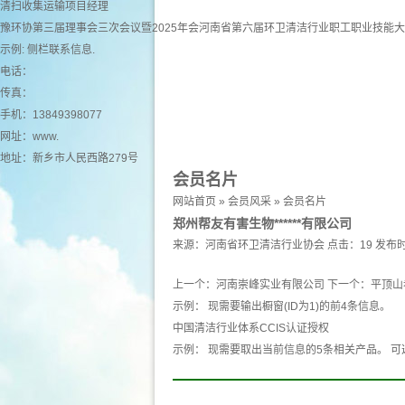
清扫收集运输项目经理
豫环协第三届理事会三次会议暨2025年会河南省第六届环卫清洁行业职工职业技能
示例: 侧栏联系信息.
电话：
传真：
手机：13849398077
网址：
www.
地址：新乡市人民西路279号
会员名片
网站首页
»
会员风采
»
会员名片
郑州帮友有害生物******有限公司
来源：
河南省环卫清洁行业协会
点击：19
发布时
上一个：
河南崇峰实业有限公司
下一个：
平顶山
示例： 现需要输出橱窗(ID为1)的前4条信息。
中国清洁行业体系CCIS认证授权
示例： 现需要取出当前信息的5条相关产品。 可选 产品 pro