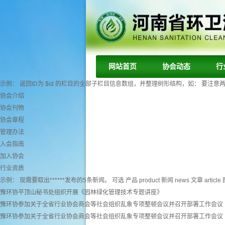
网站首页
协会动态
行
示例： 返回ID为 $id 的栏目的全部子栏目信息数组，并整理树形结构，如： 要注意两个字段： tr
协会介绍
协会刊物
协会章程
管理办法
入会指南
加入协会
行业资质
示例： 现需要取出******发布的5条新闻。 可选 产品 product 新闻 news 文章 article 图
豫环协平顶山秘书处组织开展《园林绿化管理技术专题讲座》
豫环协参加关于全省行业协会商会等社会组织乱象专项整顿会议并召开部署工作会议
豫环协参加关于全省行业协会商会等社会组织乱象专项整顿会议并召开部署工作会议