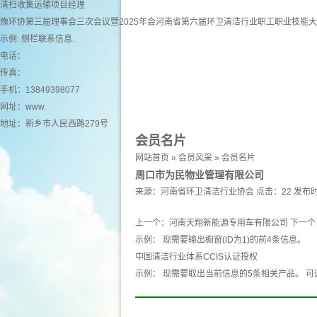
清扫收集运输项目经理
豫环协第三届理事会三次会议暨2025年会河南省第六届环卫清洁行业职工职业技能
示例: 侧栏联系信息.
电话：
传真：
手机：13849398077
网址：
www.
地址：新乡市人民西路279号
会员名片
网站首页
»
会员风采
»
会员名片
周口市为民物业管理有限公司
来源：
河南省环卫清洁行业协会
点击：22
发布时
上一个：
河南天翔新能源专用车有限公司
下一个
示例： 现需要输出橱窗(ID为1)的前4条信息。
中国清洁行业体系CCIS认证授权
示例： 现需要取出当前信息的5条相关产品。 可选 产品 pro