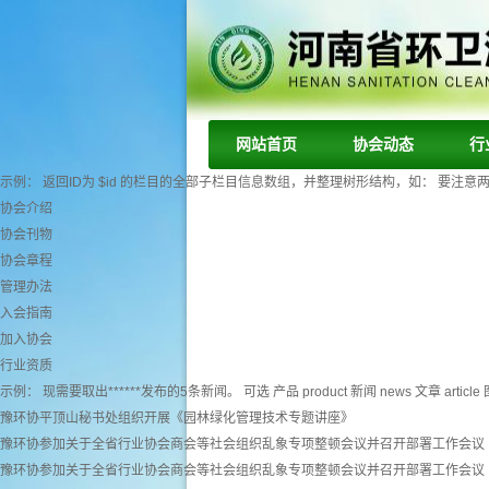
网站首页
协会动态
行
示例： 返回ID为 $id 的栏目的全部子栏目信息数组，并整理树形结构，如： 要注意两个字段： tr
协会介绍
协会刊物
协会章程
管理办法
入会指南
加入协会
行业资质
示例： 现需要取出******发布的5条新闻。 可选 产品 product 新闻 news 文章 article 图
豫环协平顶山秘书处组织开展《园林绿化管理技术专题讲座》
豫环协参加关于全省行业协会商会等社会组织乱象专项整顿会议并召开部署工作会议
豫环协参加关于全省行业协会商会等社会组织乱象专项整顿会议并召开部署工作会议