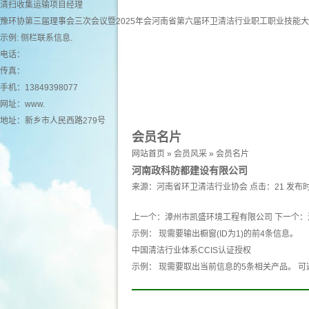
清扫收集运输项目经理
豫环协第三届理事会三次会议暨2025年会河南省第六届环卫清洁行业职工职业技能
示例: 侧栏联系信息.
电话：
传真：
手机：13849398077
网址：
www.
地址：新乡市人民西路279号
会员名片
网站首页
»
会员风采
»
会员名片
河南政科防都建设有限公司
来源：
河南省环卫清洁行业协会
点击：21
发布时
上一个：
漳州市凯盛环境工程有限公司
下一个：
示例： 现需要输出橱窗(ID为1)的前4条信息。
中国清洁行业体系CCIS认证授权
示例： 现需要取出当前信息的5条相关产品。 可选 产品 pro