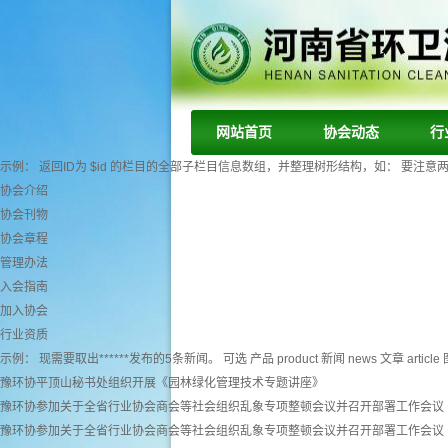
网站首页
协会动态
行
示例： 返回ID为 $id 的栏目的全部子栏目信息数组，并整理树形结构，如： 要注意两个字段： tr
协会介绍
协会刊物
协会章程
管理办法
入会指南
加入协会
行业资质
示例： 现需要取出******发布的5条新闻。 可选 产品 product 新闻 news 文章 article 图
豫环协平顶山秘书处组织开展《园林绿化管理技术专题讲座》
豫环协参加关于全省行业协会商会等社会组织乱象专项整顿会议并召开部署工作会议
豫环协参加关于全省行业协会商会等社会组织乱象专项整顿会议并召开部署工作会议