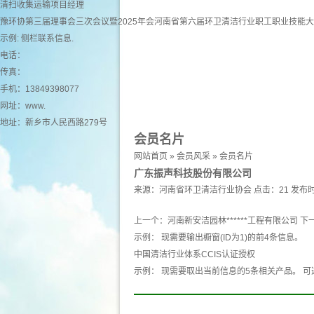
清扫收集运输项目经理
豫环协第三届理事会三次会议暨2025年会河南省第六届环卫清洁行业职工职业技能
示例: 侧栏联系信息.
电话：
传真：
手机：13849398077
网址：
www.
地址：新乡市人民西路279号
会员名片
网站首页
»
会员风采
»
会员名片
广东振声科技股份有限公司
来源：
河南省环卫清洁行业协会
点击：21
发布时
上一个：
河南新安洁园林******工程有限公司
下
示例： 现需要输出橱窗(ID为1)的前4条信息。
中国清洁行业体系CCIS认证授权
示例： 现需要取出当前信息的5条相关产品。 可选 产品 pro