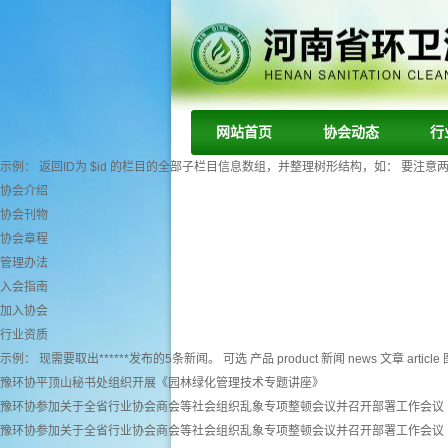
网站首页
协会动态
行
示例： 返回ID为 $id 的栏目的全部子栏目信息数组，并整理树形结构，如： 要注意两个字段： tr
协会介绍
协会刊物
协会章程
管理办法
入会指南
加入协会
行业资质
示例： 现需要取出******发布的5条新闻。 可选 产品 product 新闻 news 文章 article 图
豫环协平顶山秘书处组织开展《园林绿化管理技术专题讲座》
豫环协参加关于全省行业协会商会等社会组织乱象专项整顿会议并召开部署工作会议
豫环协参加关于全省行业协会商会等社会组织乱象专项整顿会议并召开部署工作会议