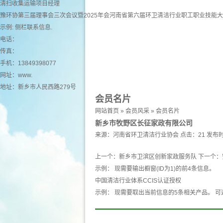
清扫收集运输项目经理
豫环协第三届理事会三次会议暨2025年会河南省第六届环卫清洁行业职工职业技能
示例: 侧栏联系信息.
电话：
传真：
手机：13849398077
网址：
www.
地址：新乡市人民西路279号
会员名片
网站首页
»
会员风采
»
会员名片
新乡市牧野区长征家政有限公司
来源：
河南省环卫清洁行业协会
点击：21
发布时
上一个：
新乡市卫滨区创新家政服务队
下一个：
示例： 现需要输出橱窗(ID为1)的前4条信息。
中国清洁行业体系CCIS认证授权
示例： 现需要取出当前信息的5条相关产品。 可选 产品 pro