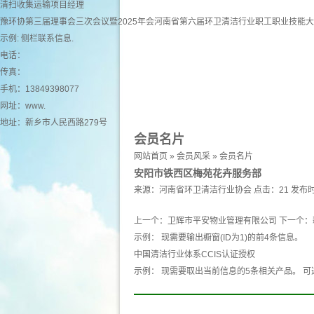
清扫收集运输项目经理
豫环协第三届理事会三次会议暨2025年会河南省第六届环卫清洁行业职工职业技能
示例: 侧栏联系信息.
电话：
传真：
手机：13849398077
网址：
www.
地址：新乡市人民西路279号
会员名片
网站首页
»
会员风采
»
会员名片
安阳市铁西区梅苑花卉服务部
来源：
河南省环卫清洁行业协会
点击：21
发布时
上一个：
卫辉市平安物业管理有限公司
下一个：
示例： 现需要输出橱窗(ID为1)的前4条信息。
中国清洁行业体系CCIS认证授权
示例： 现需要取出当前信息的5条相关产品。 可选 产品 pro