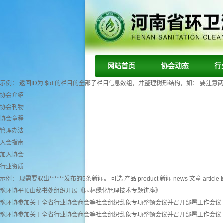
网站首页
协会动态
行
示例： 返回ID为 $id 的栏目的全部子栏目信息数组，并整理树形结构，如： 要注意两个字段： tr
协会介绍
协会刊物
协会章程
管理办法
入会指南
加入协会
行业资质
示例： 现需要取出******发布的5条新闻。 可选 产品 product 新闻 news 文章 article 图
豫环协平顶山秘书处组织开展《园林绿化管理技术专题讲座》
豫环协参加关于全省行业协会商会等社会组织乱象专项整顿会议并召开部署工作会议
豫环协参加关于全省行业协会商会等社会组织乱象专项整顿会议并召开部署工作会议