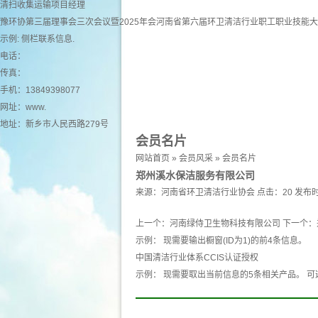
清扫收集运输项目经理
豫环协第三届理事会三次会议暨2025年会河南省第六届环卫清洁行业职工职业技能
示例: 侧栏联系信息.
电话：
传真：
手机：13849398077
网址：
www.
地址：新乡市人民西路279号
会员名片
网站首页
»
会员风采
»
会员名片
郑州溪水保洁服务有限公司
来源：
河南省环卫清洁行业协会
点击：20
发布时
上一个：
河南绿侍卫生物科技有限公司
下一个：
示例： 现需要输出橱窗(ID为1)的前4条信息。
中国清洁行业体系CCIS认证授权
示例： 现需要取出当前信息的5条相关产品。 可选 产品 pro