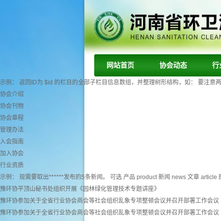
网站首页
协会动态
行
示例： 返回ID为 $id 的栏目的全部子栏目信息数组，并整理树形结构，如： 要注意两个字段： tr
协会介绍
协会刊物
协会章程
管理办法
入会指南
加入协会
行业资质
示例： 现需要取出******发布的5条新闻。 可选 产品 product 新闻 news 文章 article 图
豫环协平顶山秘书处组织开展《园林绿化管理技术专题讲座》
豫环协参加关于全省行业协会商会等社会组织乱象专项整顿会议并召开部署工作会议
豫环协参加关于全省行业协会商会等社会组织乱象专项整顿会议并召开部署工作会议