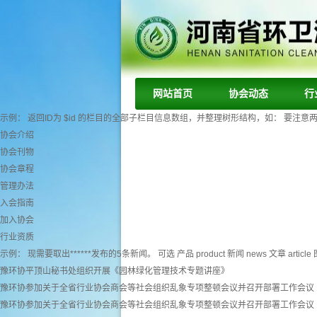
网站首页
协会动态
行
示例： 返回ID为 $id 的栏目的全部子栏目信息数组，并整理树形结构，如： 要注意两个字段： tr
协会介绍
协会刊物
协会章程
管理办法
入会指南
加入协会
行业资质
示例： 现需要取出******发布的5条新闻。 可选 产品 product 新闻 news 文章 article 图
豫环协平顶山秘书处组织开展《园林绿化管理技术专题讲座》
豫环协参加关于全省行业协会商会等社会组织乱象专项整顿会议并召开部署工作会议
豫环协参加关于全省行业协会商会等社会组织乱象专项整顿会议并召开部署工作会议