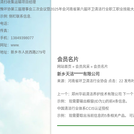
清扫收集运输项目经理
豫环协第三届理事会三次会议暨2025年会河南省第六届环卫清洁行业职工职业技能
示例: 侧栏联系信息.
电话：
传真：
手机：13849398077
网址：
www.
地址：新乡市人民西路279号
会员名片
网站首页
»
会员风采
»
会员名片
新乡天洁******有限公司
来源：
河南省环卫清洁行业协会
点击：22
发布时
上一个：
郑州华岩清洁养护技术有限公司
下一个
示例： 现需要输出橱窗(ID为1)的前4条信息。
中国清洁行业体系CCIS认证授权
示例： 现需要取出当前信息的5条相关产品。 可选 产品 pro