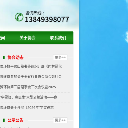
要闻
关于协会
联系我们
协会动态
更多>>
豫环协平顶山秘书处组织开展《园林绿化
豫环协参加关于全省行业协会商会等社会
豫环协第三届理事会三次会议暨2025
“学雷锋、惠民生”大型公益活动——豫
豫环协关于开展《2026年“学雷锋志
公示公告
更多>>