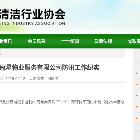
业资讯
会员风采
******培训
政策法规
党政
态
南冠星物业服务有限公司防汛工作纪实
：2025-09-12 点击次数：450次
界反法西斯战争胜利80周年大阅兵
下一个：
豫环协平顶山市秘书处25年度总