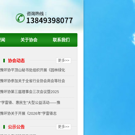
要闻
关于协会
联系我们
协会动态
更多>>
豫环协平顶山秘书处组织开展《园林绿化
豫环协参加关于全省行业协会商会等社会
豫环协第三届理事会三次会议暨2025
“学雷锋、惠民生”大型公益活动——豫
豫环协关于开展《2026年“学雷锋志
公示公告
更多>>