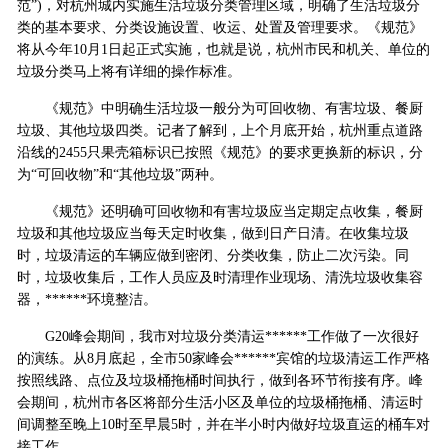
范”)，对杭州城内实施生活垃圾分类管理区域，明确了生活垃圾分
类的基本要求、分类设施设置、收运、处置及管理要求。《规范》
将从今年10月1日起正式实施，也就是说，杭州市民和机关、单位的
垃圾分类马上将有详细的操作标准。
《规范》中明确生活垃圾一般分为可回收物、有害垃圾、餐厨
垃圾、其他垃圾四类。记者了解到，上个月底开始，杭州重点道路
沿线的2455只果壳箱标识已按照《规范》的要求更换新的标识，分
为“可回收物”和“其他垃圾”两种。
《规范》还明确可回收物和有害垃圾应当定期定点收集，餐厨
垃圾和其他垃圾应当每天定时收集，做到日产日清。在收集垃圾
时，垃圾清运的车辆应做到密闭、分类收集，防止二次污染。同
时，垃圾收集后，工作人员应及时清理作业现场、清洗垃圾收集容
器，******环境整洁。
G20峰会期间，我市对垃圾分类清运******工作做了一次很好
的演练。从8月底起，全市50家峰会******宾馆的垃圾清运工作严格
按照线路、点位及垃圾桶拖桶时间执行，做到各环节衔接有序。峰
会期间，杭州市各区将部分生活小区及单位的垃圾桶拖桶、清运时
间调整至晚上10时至早晨5时，并在半小时内做好垃圾直运的桶车对
接工作。