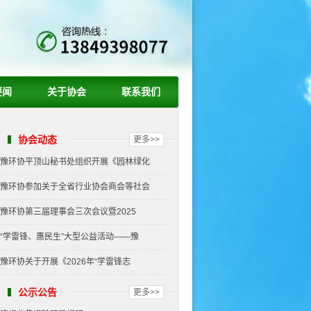
要闻
关于协会
联系我们
协会动态
更多>>
豫环协平顶山秘书处组织开展《园林绿化
豫环协参加关于全省行业协会商会等社会
豫环协第三届理事会三次会议暨2025
“学雷锋、惠民生”大型公益活动——豫
豫环协关于开展《2026年“学雷锋志
公示公告
更多>>