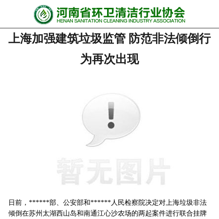
网站首页
上海加强建筑垃圾监管 防范非法倾倒行
协会动态
为再次出现
行业资讯
会员风采
******培训
政策法规
党政要闻
关于协会
日前，******部、公安部和******人民检察院决定对上海垃圾非法
联系我们
倾倒在苏州太湖西山岛和南通江心沙农场的两起案件进行联合挂牌