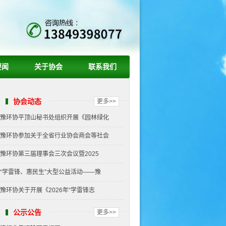
要闻
关于协会
联系我们
协会动态
更多>>
豫环协平顶山秘书处组织开展《园林绿化
豫环协参加关于全省行业协会商会等社会
豫环协第三届理事会三次会议暨2025
“学雷锋、惠民生”大型公益活动——豫
豫环协关于开展《2026年“学雷锋志
公示公告
更多>>