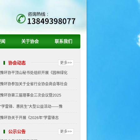
要闻
关于协会
联系我们
协会动态
更多>>
豫环协平顶山秘书处组织开展《园林绿化
豫环协参加关于全省行业协会商会等社会
豫环协第三届理事会三次会议暨2025
“学雷锋、惠民生”大型公益活动——豫
豫环协关于开展《2026年“学雷锋志
公示公告
更多>>