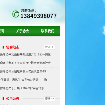
要闻
关于协会
联系我们
协会动态
更多>>
豫环协平顶山秘书处组织开展《园林绿化
豫环协参加关于全省行业协会商会等社会
豫环协第三届理事会三次会议暨2025
“学雷锋、惠民生”大型公益活动——豫
豫环协关于开展《2026年“学雷锋志
公示公告
更多>>