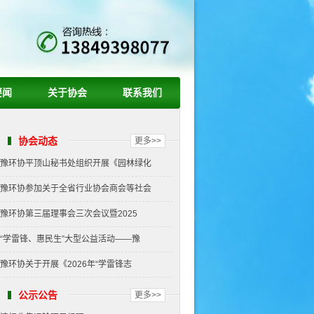
要闻
关于协会
联系我们
协会动态
更多>>
豫环协平顶山秘书处组织开展《园林绿化
豫环协参加关于全省行业协会商会等社会
豫环协第三届理事会三次会议暨2025
“学雷锋、惠民生”大型公益活动——豫
豫环协关于开展《2026年“学雷锋志
公示公告
更多>>