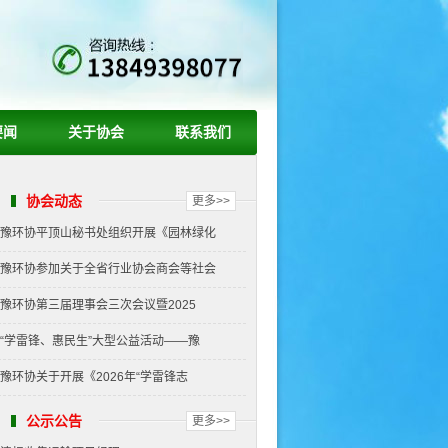
要闻
关于协会
联系我们
协会动态
更多>>
豫环协平顶山秘书处组织开展《园林绿化
豫环协参加关于全省行业协会商会等社会
豫环协第三届理事会三次会议暨2025
“学雷锋、惠民生”大型公益活动——豫
豫环协关于开展《2026年“学雷锋志
公示公告
更多>>