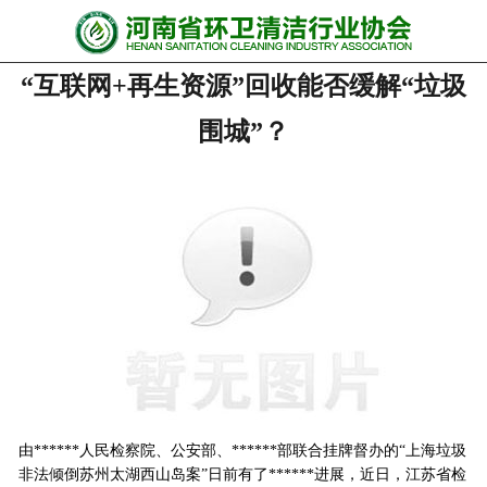
网站首页
“互联网+再生资源”回收能否缓解“垃圾
协会动态
围城”？
行业资讯
会员风采
******培训
政策法规
党政要闻
关于协会
由******人民检察院、公安部、******部联合挂牌督办的“上海垃圾
联系我们
非法倾倒苏州太湖西山岛案”日前有了******进展，近日，江苏省检