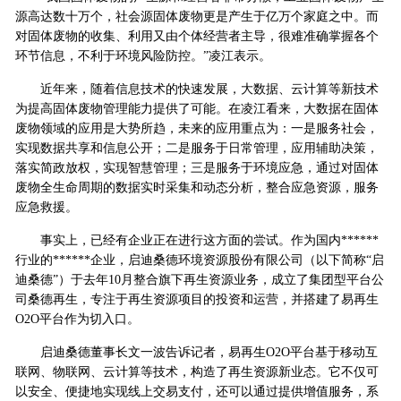
源高达数十万个，社会源固体废物更是产生于亿万个家庭之中。而
对固体废物的收集、利用又由个体经营者主导，很难准确掌握各个
环节信息，不利于环境风险防控。”凌江表示。
近年来，随着信息技术的快速发展，大数据、云计算等新技术
为提高固体废物管理能力提供了可能。在凌江看来，大数据在固体
废物领域的应用是大势所趋，未来的应用重点为：一是服务社会，
实现数据共享和信息公开；二是服务于日常管理，应用辅助决策，
落实简政放权，实现智慧管理；三是服务于环境应急，通过对固体
废物全生命周期的数据实时采集和动态分析，整合应急资源，服务
应急救援。
事实上，已经有企业正在进行这方面的尝试。作为国内******
行业的******企业，启迪桑德环境资源股份有限公司（以下简称“启
迪桑德”）于去年10月整合旗下再生资源业务，成立了集团型平台公
司桑德再生，专注于再生资源项目的投资和运营，并搭建了易再生
O2O平台作为切入口。
启迪桑德董事长文一波告诉记者，易再生O2O平台基于移动互
联网、物联网、云计算等技术，构造了再生资源新业态。它不仅可
以安全、便捷地实现线上交易支付，还可以通过提供增值服务，系