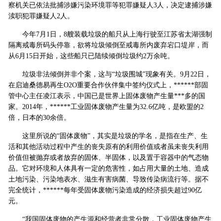
察机关已依法批捕涉嫌污染环境罪等犯罪嫌疑人3人，决定逮捕涉嫌
渎职犯罪嫌疑人2人。
今年7月1日，8艘装载垃圾的船只从上海行驶至江苏省太湖强制
隔离戒毒所码头停靠，欲将垃圾倾倒至戒毒所内废弃宕口堤岸，而
从6月15日开始，这些船只已陆续倾倒垃圾约2万余吨。
垃圾非法倾倒并非个案，这与“垃圾围城”现象有关。9月22日，
在启迪桑德易再生O2O重要合作伙伴集中签约仪式上，******部固
管中心主任凌江表示，中国已是世界上固体废物产生量***多的国
家。2014年，******工业固体废物产生量为32.6亿吨，是欧盟的2
倍，日本的30余倍。
这里所说的“固体废物”，其实是垃圾的学名，是指在生产、生
活和其他活动过程中产生的丧失原有的利用价值或者虽未丧失利用
价值但被抛弃或者放弃的固体、半固体，以及置于容器中的气态物
品。它对环境和人体具有一定的危害性，如占用大量的土地、造成
土地污染、污染地表水、滋生有害病菌、导致传染病流行等。据不
完全统计，******每年受固体废物污染造成的经济损失超过90亿
元。
“我国固体废物的产生源和经营者非常分散，工业固体废物产生