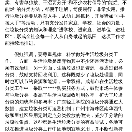
卖、有害单独放、干湿要分开”和不少农村倡导的“能烂、不
能烂”的分类方法，都便于理解，简便易行，非常实用。推
行垃圾分类要从教育入手，从幼儿园抓起，开展诸如“小手
拉大手”等活动，只有充分发挥家庭、学校、社会的力量，
使垃圾分类的知识和理念“进学校、进家庭、进单位、进社
区”，形成全社会每一个人从自身做起的氛围，这项工作才
能持续地推进。
倪虹强调，要尊重规律，科学做好生活垃圾分类工
作。一方面，生活垃圾是废弃物其中不少还是污染物，必
须有效治理；另一方面，生活垃圾也是资源，要通过倡导
分类，鼓励支持回收利用。这样既减少了垃圾处理量，同
时也可以节约资源和能源，一举双得。成都市在生活垃圾
分类工作中，采取******购买服务方式，鼓励市场主体参
与垃圾分类，提高了生活垃圾回收利用效率，扩大了垃圾
分类的知晓率和参与率；广东轻工学院的垃圾分类通过大
数据，建立垃圾分类可追溯机制；广州市海珠区南华西街
敬和里社区采用定时定点分类投放的做法，减少了分散的
垃圾收集点。这些都是生活垃圾分类的有益尝试，各地可
以在推进垃圾分类工作中因地制宜地采用，并不断创新持