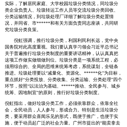
实际，了解居民家庭、大学校园垃圾分类情况，同垃圾分
类企业负责人、垃圾转运工作人员等交流垃圾分类回收、
分类运输情况，到垃圾处理厂详细了解垃圾分类处置情
况，并同省、市******和有关方面负责同志座谈，共同研
究垃圾分类良策。
倪虹强调，推行垃圾分类，利国利民利长远，党中央
国务院对此高度重视。我们要认真学习领会习近平总书记
关于普遍推行垃圾分类制度的重要讲话精神，认认真真把
这项工作做实做细做到位。垃圾分类是一项系统工程，必
须用综合的、全局的思维来统筹考虑，系统谋划，全链条
推进。垃圾处理要以“减量化、资源化、******化”为目标，
重点抓好“分类投放、分类收集、分类运输、分类处理”四个
环节，按照“以法治为基础、******推动、全民参与、城乡
统筹、因地制宜”的原则，推行好垃圾分类制度。
倪虹指出，做好垃圾分类工作，必须依靠群众，依靠全社
会，全民动员，人人参与，形成合力。特别是生活垃圾分
类，要采用群众喜闻乐见的形式，既便于推广，也便于实
施，便于动员起广泛的社会力量。广州市提出的“能卖拿去