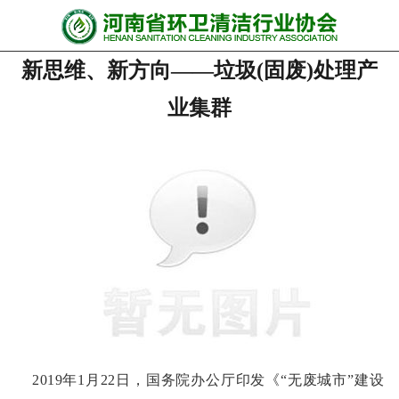
网站首页
新思维、新方向——垃圾(固废)处理产
协会动态
业集群
行业资讯
会员风采
******培训
政策法规
党政要闻
关于协会
2019年1月22日，
国务院办公厅印发
《“无废城市”建设
联系我们