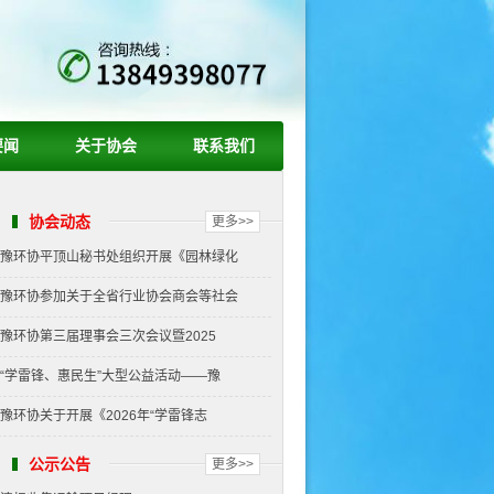
要闻
关于协会
联系我们
协会动态
更多>>
豫环协平顶山秘书处组织开展《园林绿化
豫环协参加关于全省行业协会商会等社会
豫环协第三届理事会三次会议暨2025
“学雷锋、惠民生”大型公益活动——豫
豫环协关于开展《2026年“学雷锋志
公示公告
更多>>