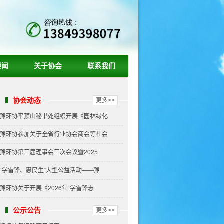
要闻
关于协会
联系我们
协会动态
更多>>
豫环协平顶山秘书处组织开展《园林绿化
豫环协参加关于全省行业协会商会等社会
豫环协第三届理事会三次会议暨2025
“学雷锋、惠民生”大型公益活动——豫
豫环协关于开展《2026年“学雷锋志
公示公告
更多>>