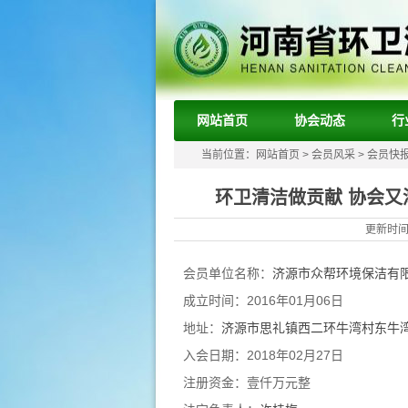
网站首页
协会动态
行
当前位置：
网站首页
>
会员风采
>
会员快
环卫清洁做贡献 协会
更新时间：
会员单位名称：
济源市众帮环境保洁有
成立时间：2016
年01月06日
地址：
济源市思礼镇西二环牛湾村东牛
入会日期：
2018年02月27日
注册资金：壹仟万元整