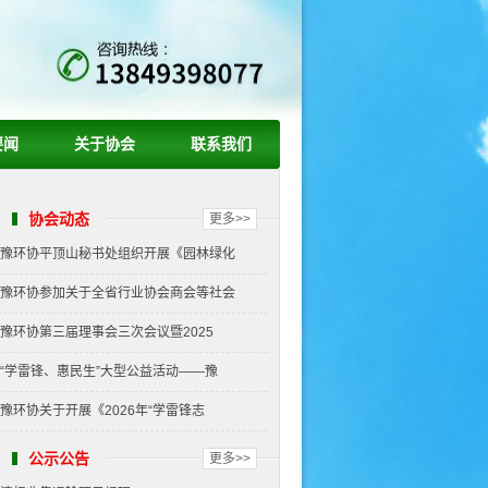
要闻
关于协会
联系我们
协会动态
更多>>
豫环协平顶山秘书处组织开展《园林绿化
豫环协参加关于全省行业协会商会等社会
豫环协第三届理事会三次会议暨2025
“学雷锋、惠民生”大型公益活动——豫
豫环协关于开展《2026年“学雷锋志
公示公告
更多>>