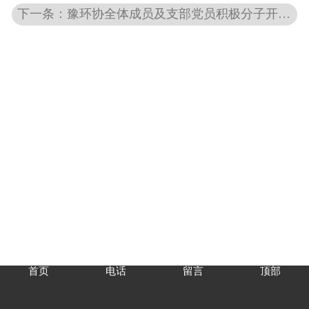
下一条：豫环协全体成员及支部党员积极分子开展向“环卫工人送清凉、献爱心”活动
首页
电话
留言
顶部