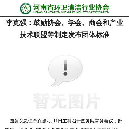
网站首页
李克强：鼓励协会、学会、商会和产业
协会动态
技术联盟等制定发布团体标准
行业资讯
会员风采
******培训
政策法规
党政要闻
关于协会
国务院总理李克强
2
月
11
日主持召开国务院常务会议，部
联系我们