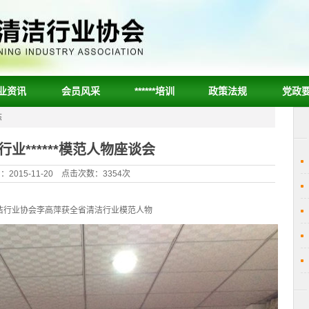
业资讯
会员风采
******培训
政策法规
党政
态
业******模范人物座谈会
2015-11-20 点击次数：3354次
洁行业协会李高萍获全省清洁行业模范人物