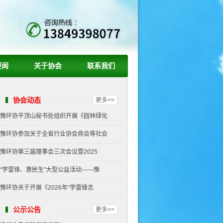
要闻
关于协会
联系我们
协会动态
更多>>
豫环协平顶山秘书处组织开展《园林绿化
豫环协参加关于全省行业协会商会等社会
豫环协第三届理事会三次会议暨2025
“学雷锋、惠民生”大型公益活动——豫
豫环协关于开展《2026年“学雷锋志
公示公告
更多>>