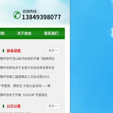
要闻
关于协会
联系我们
协会动态
更多>>
豫环协平顶山秘书处组织开展《园林绿化
豫环协参加关于全省行业协会商会等社会
豫环协第三届理事会三次会议暨2025
“学雷锋、惠民生”大型公益活动——豫
豫环协关于开展《2026年“学雷锋志
公示公告
更多>>