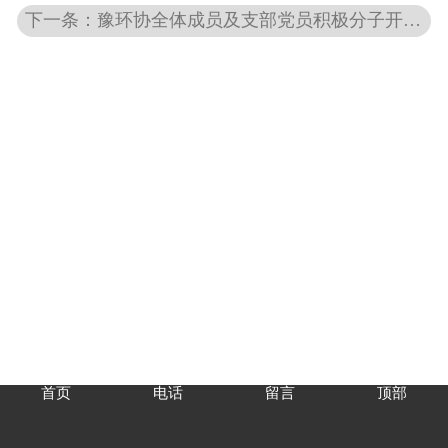
下一条：豫环协全体成员及支部党员积极分子开展向“环卫工人送清凉、献爱心”活动
首页
电话
留言
顶部