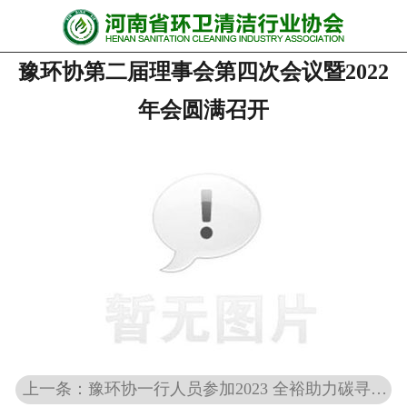
网站首页
豫环协第二届理事会第四次会议暨2022
协会动态
年会圆满召开
行业资讯
会员风采
******培训
政策法规
党政要闻
关于协会
上一条：豫环协一行人员参加2023 全裕助力碳寻未来-中国物业清洁行业绿色峰会
联系我们