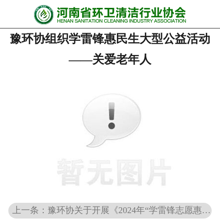
网站首页
豫环协组织学雷锋惠民生大型公益活动
协会动态
——关爱老年人
行业资讯
会员风采
******培训
政策法规
党政要闻
关于协会
上一条：豫环协关于开展《2024年“学雷锋志愿惠民生”活动指导意见》的通知
联系我们