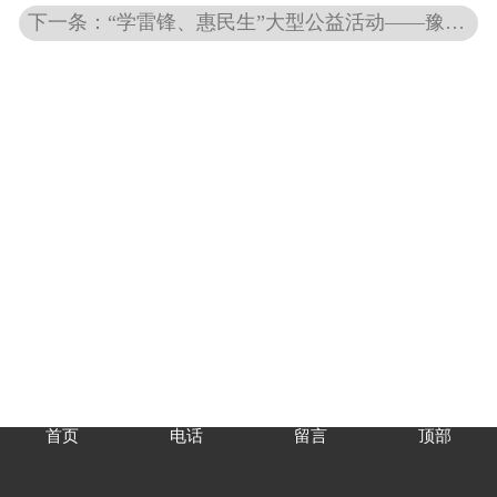
下一条：“学雷锋、惠民生”大型公益活动——豫环协会员单位在行动
首页
电话
留言
顶部