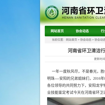
网站首页
协会动态
行
当前位置：
网站首页
>
协会动态
>
协会动
河南省环卫清洁行
更新时间：
一年一度秋风尽，不是春光，胜
明珠
----
安阳的兄弟姐妹们，
2016
年
各位领导
的共同努力下，
安阳龙宇
业技能鉴定
考试今天在河南省环卫清洁