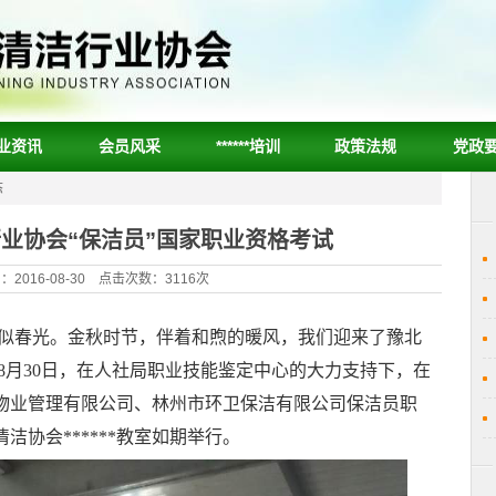
业资讯
会员风采
******培训
政策法规
党政
态
业协会“保洁员”国家职业资格考试
2016-08-30 点击次数：3116次
似春光。
金秋时节，伴着和煦的暖风，
我们迎来了豫北
8
月
30
日，
在
人社局
职业技能鉴定中心的大力支持下，在
物业管理有限公司、林州市环卫保洁有限公司保洁员
职
协会******教室
如期
举行
。