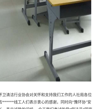
环卫清洁行业协会对
关怀和支持我们
工作
的
人社局
各位
*****线工人们
表示衷心的感谢
，同时向
“豫环协”安