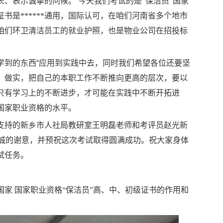
长、表示诚挚的问候。
今天我们考试的是
“保洁员”国家
书是******通用，国际认可，在咱们河南省多个地市
咱们环卫清洁员工的就业护照，也是物业公司在招投标
学到的东西
“
应用到实践中去，
同时我们希望各位
还要坚
、做实，把
自己的本职工作
不断推向
更高的层次，
要以
只有学习上的不断进步，才可能在实践中不断开拓进
国家职业资格
的水平。
支持的
新乡市人社局教研室
王明磊
老师和考评员赵光新
真诚的谢意，并预祝这次
考试
取得圆满成功。祝大家身体
试
任务。
国家
国家职业资格
“保洁员”高、中、初级证书的作用和