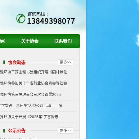
要闻
关于协会
联系我们
协会动态
更多>>
豫环协平顶山秘书处组织开展《园林绿化
豫环协参加关于全省行业协会商会等社会
豫环协第三届理事会三次会议暨2025
“学雷锋、惠民生”大型公益活动——豫
豫环协关于开展《2026年“学雷锋志
公示公告
更多>>