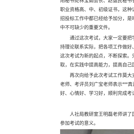
阳秘书处林宝娟会长、赵健民秘书
职业资格高、中、初级证书，这种证
招投标工作中都已经给予加分，是
中不可缺少的重要文件。
通过
这次
考试，
大家一定要
把
持理论联系实际，把各项工作做
好
这次
考试
为新的起点，不断探索。
取，
在实践中提高能力，提高自己
再次向给予此次
考试
工作莫大
老师、考评员刘广宝老师
表示***
好、心情好、学习好，顺利完成
考
人社局教研室
王明磊老师讲了
参加考试的意义。