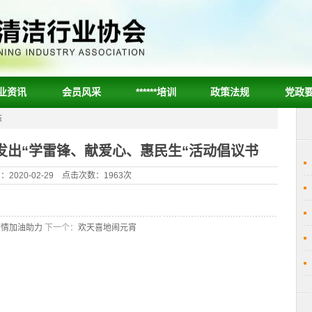
业资讯
会员风采
******培训
政策法规
党政
态
发出“学雷锋、献爱心、惠民生“活动倡议书
2020-02-29 点击次数：1963次
疫情加油助力
下一个：
欢天喜地闹元宵