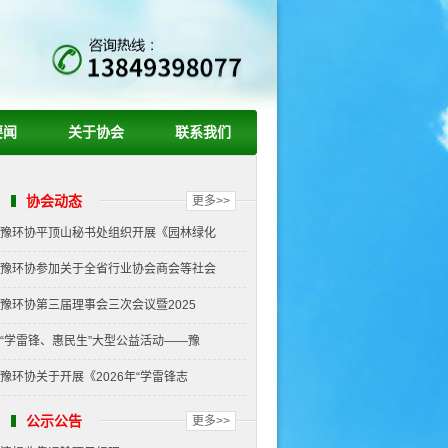
要闻
关于协会
联系我们
协会动态
更多>>
豫环协平顶山秘书处组织开展《园林绿化
豫环协参加关于全省行业协会商会等社会
豫环协第三届理事会三次会议暨2025
“学雷锋、惠民生”大型公益活动——豫
豫环协关于开展《2026年“学雷锋志
公示公告
更多>>