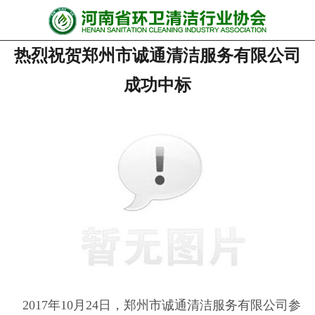
网站首页
热烈祝贺郑州市诚通清洁服务有限公司
协会动态
成功中标
行业资讯
会员风采
******培训
政策法规
党政要闻
关于协会
联系我们
201
7
年
10月
24
日，
郑州市诚通清洁服务
有限公司参