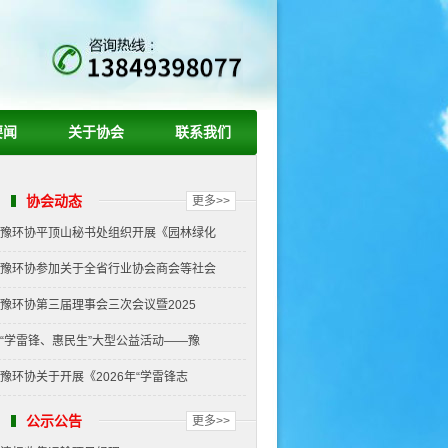
要闻
关于协会
联系我们
协会动态
更多>>
豫环协平顶山秘书处组织开展《园林绿化
豫环协参加关于全省行业协会商会等社会
豫环协第三届理事会三次会议暨2025
“学雷锋、惠民生”大型公益活动——豫
豫环协关于开展《2026年“学雷锋志
公示公告
更多>>