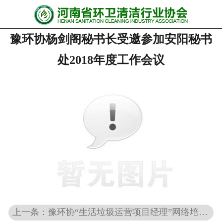
网站首页
豫环协杨剑阁秘书长受邀参加安阳秘书
协会动态
处2018年度工作会议
行业资讯
会员风采
******培训
政策法规
党政要闻
关于协会
上一条：豫环协“生活垃圾运营项目经理”网络培训班圆满完成
联系我们