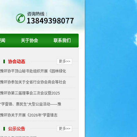
要闻
关于协会
联系我们
协会动态
更多>>
豫环协平顶山秘书处组织开展《园林绿化
豫环协参加关于全省行业协会商会等社会
豫环协第三届理事会三次会议暨2025
“学雷锋、惠民生”大型公益活动——豫
豫环协关于开展《2026年“学雷锋志
公示公告
更多>>