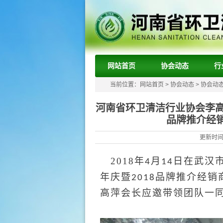
网站首页
协会动态
行
当前位置：
网站首页
>
协会动态
>
协会动
河南省环卫清洁行业协会李高
品牌推介经
更新时间：
2018年
月
日在武汉
4
14
年庆暨
品牌推介经销
2018
高萍会长应邀带领团队一