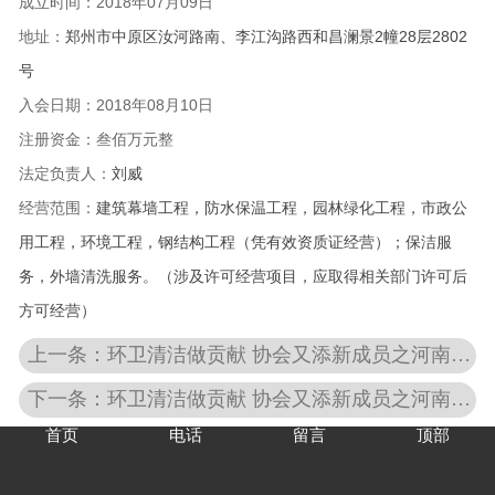
成立时间：2018
年07月09日
地址：
郑州市中原区汝河路南、李江沟路西和昌澜景2幢28层2802
号
入会日期：
2018年08月10日
注册资金：叁佰万元整
法定负责人：
刘威
经营范围：
建筑幕墙工程，防水保温工程，园林绿化工程，市政公
用工程，环境工程，钢结构工程（凭有效资质证经营）；保洁服
务，外墙清洗服务。（涉及许可经营项目，应取得相关部门许可后
方可经营）
上一条：环卫清洁做贡献 协会又添新成员之河南冠星物业服务有限公司
下一条：环卫清洁做贡献 协会又添新成员之河南紫东有害生物******有限公司
首页
电话
留言
顶部