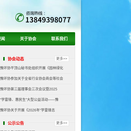
要闻
关于协会
联系我们
协会动态
更多>>
豫环协平顶山秘书处组织开展《园林绿化
豫环协参加关于全省行业协会商会等社会
豫环协第三届理事会三次会议暨2025
“学雷锋、惠民生”大型公益活动——豫
豫环协关于开展《2026年“学雷锋志
公示公告
更多>>