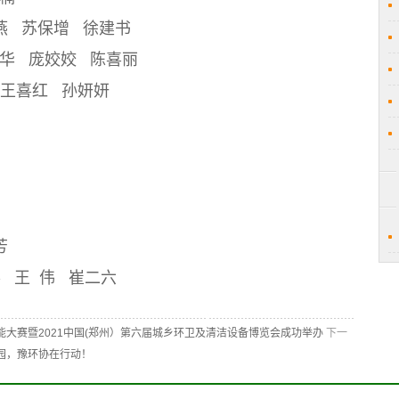
燕
苏保增
徐建书
华
庞姣姣
陈喜丽
王喜红
孙妍妍
芳
赛
王
伟
崔二六
大赛暨2021中国(郑州）第六届城乡环卫及清洁设备博览会成功举办
下一
园，豫环协在行动！