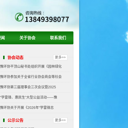
要闻
关于协会
联系我们
协会动态
更多>>
豫环协平顶山秘书处组织开展《园林绿化
豫环协参加关于全省行业协会商会等社会
豫环协第三届理事会三次会议暨2025
“学雷锋、惠民生”大型公益活动——豫
豫环协关于开展《2026年“学雷锋志
公示公告
更多>>