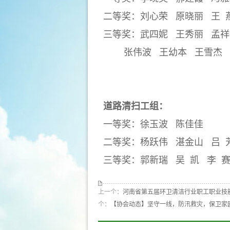
二等奖：刘心荣
原晓丽
王
三等奖：武四妮
王秀丽
孟祥
张伟波
王幼本
王雪杰
道路清扫工组：
一等奖：徐玉波
陈佳佳
二等奖：杨跃伟
湛金山
吕
三等奖：郭新瑞
吴
凯
李
上一个：
河南省第五届环卫清洁行业职工职业技能
个：
【协会动态】坚守一线，防汛救灾，保卫家