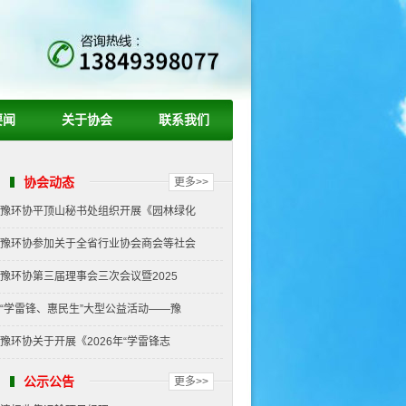
要闻
关于协会
联系我们
协会动态
更多>>
豫环协平顶山秘书处组织开展《园林绿化
豫环协参加关于全省行业协会商会等社会
豫环协第三届理事会三次会议暨2025
“学雷锋、惠民生”大型公益活动——豫
豫环协关于开展《2026年“学雷锋志
公示公告
更多>>