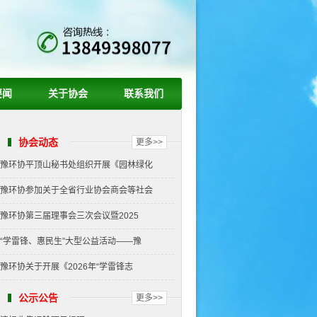
要闻
关于协会
联系我们
协会动态
更多>>
豫环协平顶山秘书处组织开展《园林绿化
豫环协参加关于全省行业协会商会等社会
豫环协第三届理事会三次会议暨2025
“学雷锋、惠民生”大型公益活动——豫
豫环协关于开展《2026年“学雷锋志
公示公告
更多>>