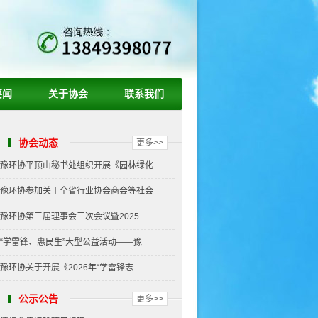
要闻
关于协会
联系我们
协会动态
更多>>
豫环协平顶山秘书处组织开展《园林绿化
豫环协参加关于全省行业协会商会等社会
豫环协第三届理事会三次会议暨2025
“学雷锋、惠民生”大型公益活动——豫
豫环协关于开展《2026年“学雷锋志
公示公告
更多>>